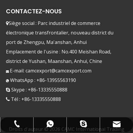
CONTACTEZ-NOUS
Siège social : Parc industriel de commerce

électronique transfrontalier, nouveau district du
port de Zhengpu, Ma'anshan, Anhui
Emplacement de l'usine : No.400 Meishan Road,
district de Yushan, Maanshan, Anhui, Chine
E-mail:
camcexport@camcexport.com

WhatsApp : +86-13955563190

Skype : +86-13335550888

Tél : +86-13335550888

camcexport@camcexport.com
+86-13335550888
+8613955563190
+8613335550888
Droits d'auteur ©
2026
CAMC International Trading