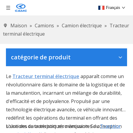
Français
Maison
»
Camions
»
Camion électrique
»
Tracteur
terminal électrique
catégorie de produit
Le
Tracteur terminal électrique
apparaît comme un
révolutionnaire dans le domaine de la logistique et de
la manutention, incarnant un mélange de durabilité,
d'efficacité et de polyvalence. Propulsé par une
technologie électrique avancée, ce véhicule innovant
redéfinit les opérations du terminal en offrant des
solutions de transport zéro émission. Sa conception
L'une des caractéristiques marquantes du
Tracteur