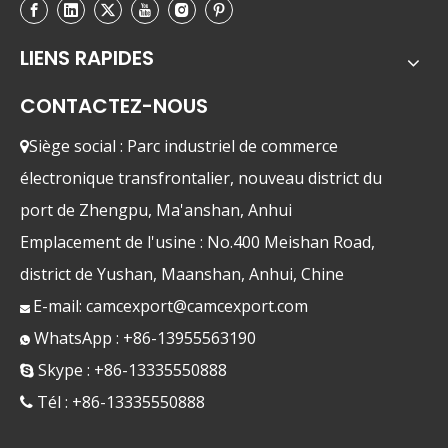
LIENS RAPIDES
CONTACTEZ-NOUS
Siège social : Parc industriel de commerce

électronique transfrontalier, nouveau district du
port de Zhengpu, Ma'anshan, Anhui
Emplacement de l'usine : No.400 Meishan Road,
district de Yushan, Maanshan, Anhui, Chine
E-mail:
camcexport@camcexport.com

WhatsApp : +86-13955563190

Skype : +86-13335550888

Tél : +86-13335550888
