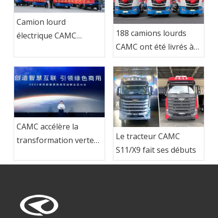
Camion lourd
188 camions lourds
électrique CAMC
CAMC ont été livrés à
exporté au Brésil
Ma Steel Group
CAMC accélère la
Le tracteur CAMC
transformation verte
S11/X9 fait ses débuts
et stimule la
modernisation de
l'industrie des
véhicules utilitaires à
énergie nouvelle