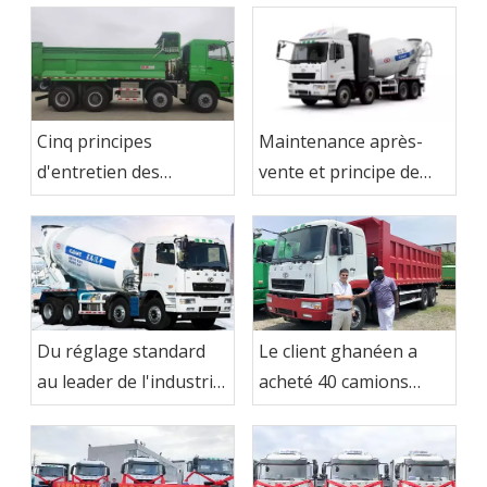
Maintenance après-
Cinq principes
vente et principe de
d'entretien des
fonctionnement du
camions à benne
camion malaxeur à
basculante
béton
Du réglage standard
Le client ghanéen a
au leader de l'industrie
acheté 40 camions
- Camion malaxeur à
CAMC
béton CAMC