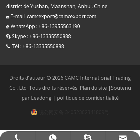
district de Yushan, Maanshan, Anhui, Chine
E-mail:
camcexport@camcexport.com

WhatsApp : +86-13955563190

Skype : +86-13335550888

Tél : +86-13335550888

Droits d'auteur ©
2026
CAMC International Trading
Co., Ltd. Tous droits réservés.
Plan du site
|Soutenu
par
Leadong
|
politique de confidentialité
皖公网安备 34052302341809号
camcexport@camcexport.com
+86-13335550888
+8613955563190
+8613335550888