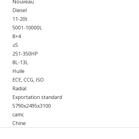
Nouveau
Diesel
11-20t
5001-10000L
8×4
≤5
251-350HP
8L-13L
Huile
ECE, CCG, ISO
Radial
Exportation standard
5790x2495x3100
camc
Chine