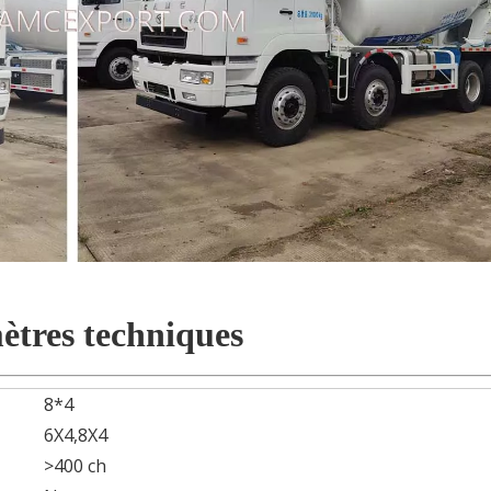
tres techniques
8*4
6X4,8X4
>400 ch