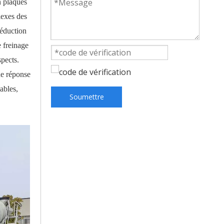
n plaques
lexes des
réduction
e freinage
spects.
ne réponse
ables,
Soumettre