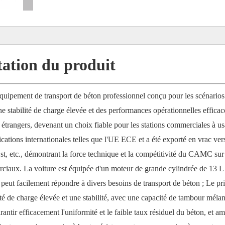
tation du produit
ipement de transport de béton professionnel conçu pour les scénarios
 stabilité de charge élevée et des performances opérationnelles efficaces
et étrangers, devenant un choix fiable pour les stations commerciales à u
ifications internationales telles que l'UE ECE et a été exporté en vrac ver
t, etc., démontrant la force technique et la compétitivité du CAMC sur
ciaux. La voiture est équipée d'un moteur de grande cylindrée de 13 L
eut facilement répondre à divers besoins de transport de béton ; Le pr
té de charge élevée et une stabilité, avec une capacité de tambour méla
ntir efficacement l'uniformité et le faible taux résiduel du béton, et am