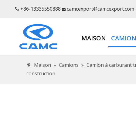
+86-13335550888
camcexport@camcexport.com


MAISON
CAMION
Maison
»
Camions
»
Camion à carburant t
construction