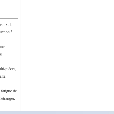
vaux, la
uction à
une
re
lti-pièces,
age,
 fatigue de
'étranger,