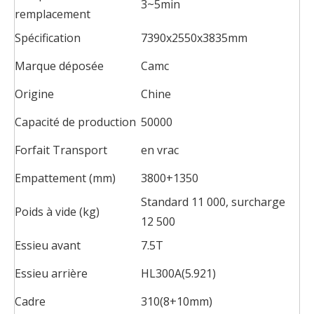
3~5min
remplacement
Spécification
7390x2550x3835mm
Marque déposée
Camc
Origine
Chine
Capacité de production
50000
Forfait Transport
en vrac
Empattement (mm)
3800+1350
Standard 11 000, surcharge
Poids à vide (kg)
12 500
Essieu avant
7.5T
Essieu arrière
HL300A(5.921)
Cadre
310(8+10mm)