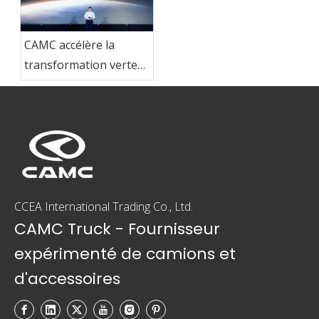
CAMC accélère la
transformation verte
et stimule la
modernisation de
l'industrie des
véhicules utilitaires à
énergie nouvelle
CCEA International Trading Co., Ltd.
CAMC Truck - Fournisseur
expérimenté de camions et
d'accessoires