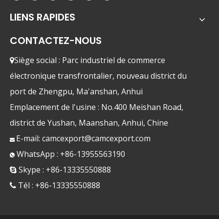
LIENS RAPIDES
CONTACTEZ-NOUS
Siège social : Parc industriel de commerce

électronique transfrontalier, nouveau district du
port de Zhengpu, Ma'anshan, Anhui
Emplacement de l'usine : No.400 Meishan Road,
district de Yushan, Maanshan, Anhui, Chine
E-mail:
camcexport@camcexport.com

WhatsApp : +86-13955563190

Skype : +86-13335550888

Tél : +86-13335550888
