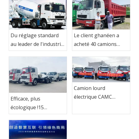
Du réglage standard
Le client ghanéen a
au leader de l'industrie
acheté 40 camions
- Camion malaxeur à
CAMC
béton CAMC
Camion lourd
électrique CAMC
Efficace, plus
exporté au Brésil
écologique !15
tracteurs CAMC LNG
ont été envoyés sur le
marché indonésien