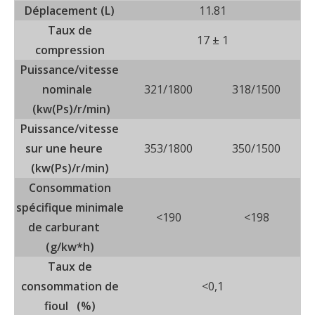
Déplacement (L)
11.81
Taux de
17 ± 1
compression
Puissance/vitesse
nominale
321/1800
318/1500
(kw(Ps)/r/min)
Puissance/vitesse
sur une heure
353/1800
350/1500
(kw(Ps)/r/min)
Consommation
spécifique minimale
<190
<198
de carburant
(g/kw*h)
Taux de
consommation de
<0,1
fioul (%)