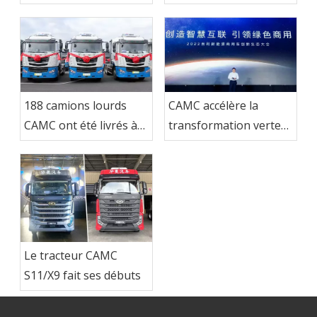
tracteurs CAMC LNG
ont été envoyés sur le
marché indonésien
188 camions lourds
CAMC accélère la
CAMC ont été livrés à
transformation verte
Ma Steel Group
et stimule la
modernisation de
l'industrie des
véhicules utilitaires à
énergie nouvelle
Le tracteur CAMC
S11/X9 fait ses débuts