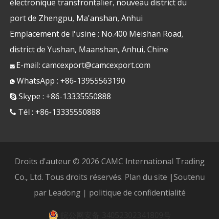
électronique transfrontalier, nouveau district du
port de Zhengpu, Ma'anshan, Anhui
Emplacement de l'usine : No.400 Meishan Road,
district de Yushan, Maanshan, Anhui, Chine
E-mail:
camcexport@camcexport.com

WhatsApp : +86-13955563190

Skype : +86-13335550888

Tél : +86-13335550888

Droits d'auteur ©
2026
CAMC International Trading
Co., Ltd. Tous droits réservés.
Plan du site
|Soutenu
par
Leadong
|
politique de confidentialité
皖公网安备 34052302341809号