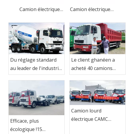
Camion électrique personnalisé Super Duty pour hôpital
Camion électrique robuste de luxe pour le fret urbain
Du réglage standard
Le client ghanéen a
au leader de l'industrie
acheté 40 camions
- Camion malaxeur à
CAMC
béton CAMC
Camion lourd
électrique CAMC
Efficace, plus
exporté au Brésil
écologique !15