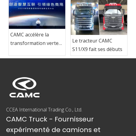
CAMC accélère la
Le tracteur CAMC
transformation verte
S11/X9 fait ses débuts
et stimule la
modernisation de
l'industrie des
véhicules utilitaires à
énergie nouvelle
CCEA International Trading Co., Ltd.
CAMC Truck - Fournisseur
expérimenté de camions et