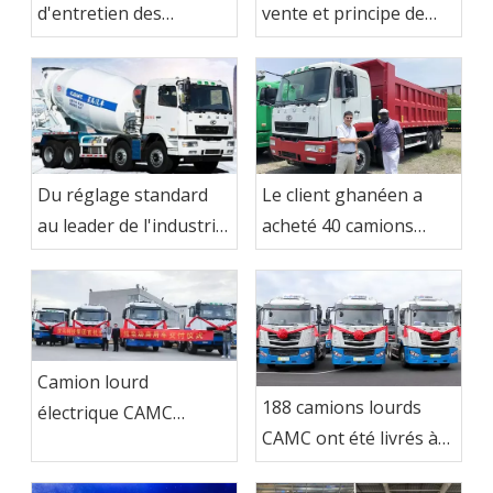
vente et principe de
d'entretien des
fonctionnement du
camions à benne
camion malaxeur à
basculante
béton
Du réglage standard
Le client ghanéen a
au leader de l'industrie
acheté 40 camions
- Camion malaxeur à
CAMC
béton CAMC
Camion lourd
188 camions lourds
électrique CAMC
CAMC ont été livrés à
exporté au Brésil
Ma Steel Group