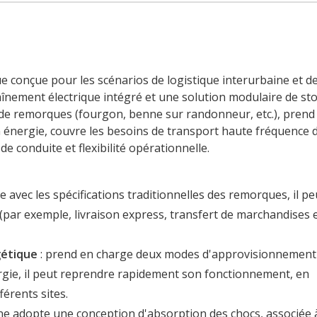
que conçue pour les scénarios de logistique interurbaine et d
aînement électrique intégré et une solution modulaire de st
es de remorques (fourgon, benne sur randonneur, etc.), prend
énergie, couvre les besoins de transport haute fréquence 
e conduite et flexibilité opérationnelle.
e avec les spécifications traditionnelles des remorques, il pe
par exemple, livraison express, transfert de marchandises 
gétique
: prend en charge deux modes d'approvisionnement
rgie, il peut reprendre rapidement son fonctionnement, en
férents sites.
ne adopte une conception d'absorption des chocs, associée 