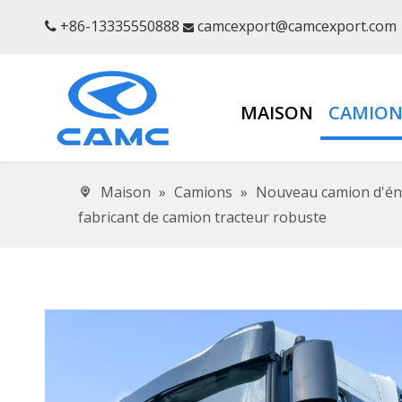
+86-13335550888
camcexport@camcexport.com


MAISON
CAMION
Maison
»
Camions
»
Nouveau camion d'én
fabricant de camion tracteur robuste