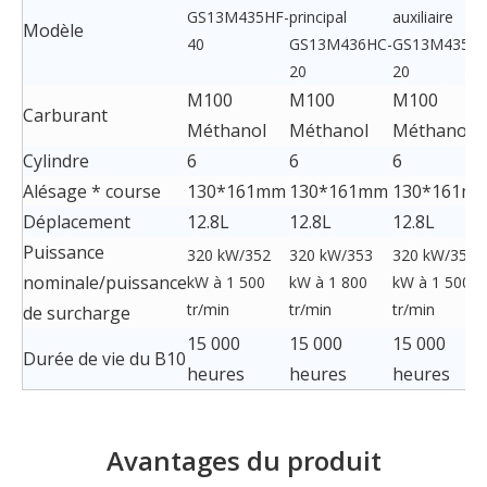
GS13M435HF-
principal
auxiliaire
Modèle
40
GS13M436HC-
GS13M435HC
20
20
M100
M100
M100
Carburant
Méthanol
Méthanol
Méthanol
Cylindre
6
6
6
Alésage * course
130*161mm
130*161mm
130*161m
Déplacement
12.8L
12.8L
12.8L
Puissance
320 kW/352
320 kW/353
320 kW/352
nominale/puissance
kW à 1 500
kW à 1 800
kW à 1 500
tr/min
tr/min
tr/min
de surcharge
15 000
15 000
15 000
Durée de vie du B10
heures
heures
heures
Avantages du produit