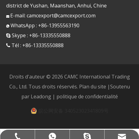
district de Yushan, Maanshan, Anhui, Chine
E-mail:
camcexport@camcexport.com

WhatsApp : +86-13955563190

Skype : +86-13335550888

Tél : +86-13335550888

Droits d'auteur ©
2026
CAMC International Trading
Co., Ltd. Tous droits réservés.
Plan du site
|Soutenu
par
Leadong
|
politique de confidentialité
皖公网安备 34052302341809号
camcexport@camcexport.com
+86-13335550888
+8613955563190
+8613335550888