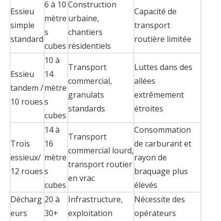
6 à 10
Construction
Essieu
Capacité de
mètre
urbaine,
simple
transport
s
chantiers
standard
routière limitée
cubes
résidentiels
10 à
Transport
Luttes dans des
Essieu
14
commercial,
allées
tandem /
mètre
granulats
extrêmement
10 roues
s
standards
étroites
cubes
14 à
Consommation
Transport
Trois
16
de carburant et
commercial lourd,
essieux/
mètre
rayon de
transport routier
12 roues
s
braquage plus
en vrac
cubes
élevés
Décharg
20 à
Infrastructure,
Nécessite des
eurs
30+
exploitation
opérateurs