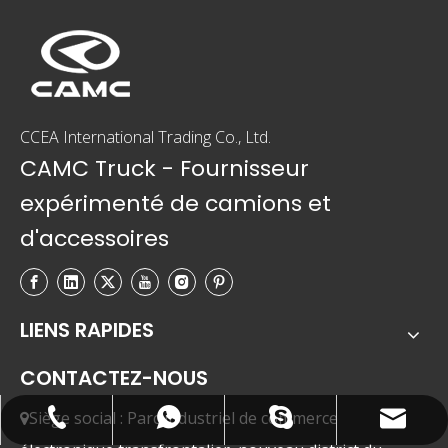
CCEA International Trading Co., Ltd.
CAMC Truck - Fournisseur
expérimenté de camions et
d'accessoires
LIENS RAPIDES
CONTACTEZ-NOUS
Siège social : Parc industriel de commerce

camcexport@camcexport.com
+86-13335550888
+8613955563190
+8613335550888