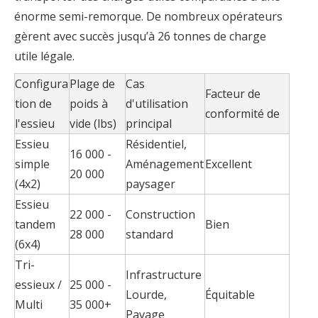
énorme semi-remorque. De nombreux opérateurs
gèrent avec succès jusqu’à 26 tonnes de charge
utile légale.
Configura
Plage de
Cas
Facteur de
tion de
poids à
d'utilisation
conformité de
l'essieu
vide (lbs)
principal
Essieu
Résidentiel,
16 000 -
simple
Aménagement
Excellent
20 000
(4x2)
paysager
Essieu
22 000 -
Construction
tandem
Bien
28 000
standard
(6x4)
Tri-
Infrastructure
essieux /
25 000 -
Lourde,
Équitable
Multi
35 000+
Pavage