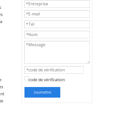
s
es
la
e
es
Soumettre
ont
te