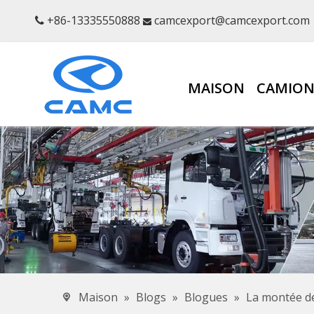
+86-13335550888
camcexport@camcexport.com


MAISON
CAMION
Maison
»
Blogs
»
Blogues
»
La montée de