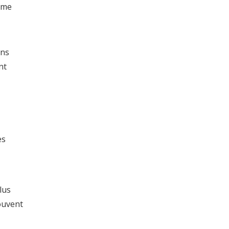
ème
ons
nt
es
lus
souvent