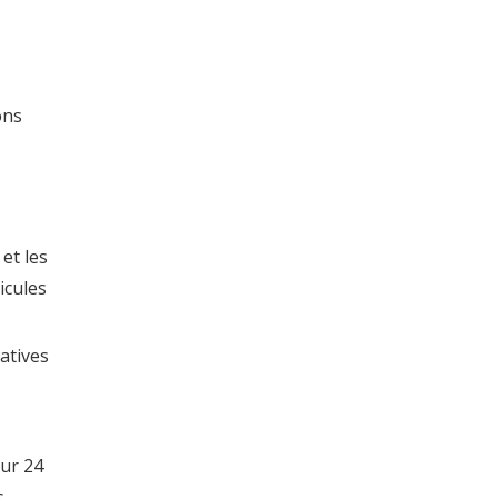
ons
et les
icules
atives
sur 24
s