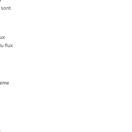
 sont
aux
du flux
calme