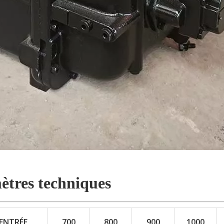
tres techniques
'ENTRÉE
700
800
900
1000