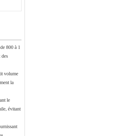
 de 800 à 1
t des
tit volume
ement la
ant le
le, évitant
ournissant
es