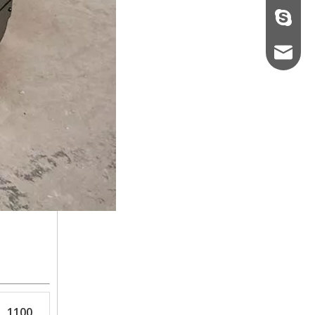
+86133
camcex
1100