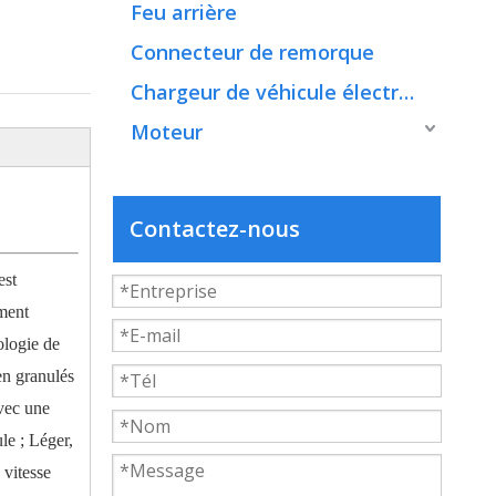
Feu arrière
Connecteur de remorque
Chargeur de véhicule électrique
Moteur
Contactez-nous
est
ement
ologie de
en granulés
avec une
le ; Léger,
 vitesse