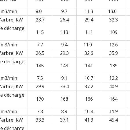
, m3/min
8.0
9.7
11.3
13.0
l'arbre, KW
23.7
26.4
29.4
32.3
e décharge,
115
113
111
109
, m3/min
7.7
9.4
11.0
12.6
l'arbre, KW
26.5
29.3
32.6
35.9
e décharge,
145
143
141
139
, m3/min
7.5
9.1
10.7
12.2
l'arbre, KW
29.9
33.4
37.2
40.9
e décharge,
170
168
166
164
, m3/min
7.3
8.9
10.4
11.9
l'arbre, KW
33.3
37.1
41.3
45.4
e décharge,