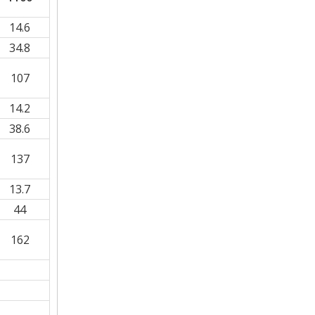
14.6
34.8
107
14.2
38.6
137
13.7
44
162