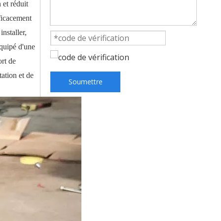
 et réduit
fficacement
nstaller,
Équipé d'une
ort de
tation et de
Soumettre