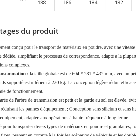
188
186
184
182
tages du produit
ement conçu pour le transport de matériaux en poudre, avec une vitesse
e dédiée, simplifiant le processus de correspondance, adapté à la plupar
ations complexes.
 consommation :
la taille globale est de 604 * 281 * 432 mm, avec un pe
oids supporté est inférieur à 220 kg. La conception légère réduit efficac
omie de fonctionnement.
ntrée de l'arbre de transmission est petit et la garde au sol est élevée, évit
 réduisant les pannes d'équipement ; Conception sans silicium et sans hui
 l'équipement, adaptée aux opérations à haute fréquence à long terme.
lisé pour transporter divers types de matériaux en poudre et granulaires, f
ixes, prenant en compte à la fois les scénarios de véhicule et les doubl