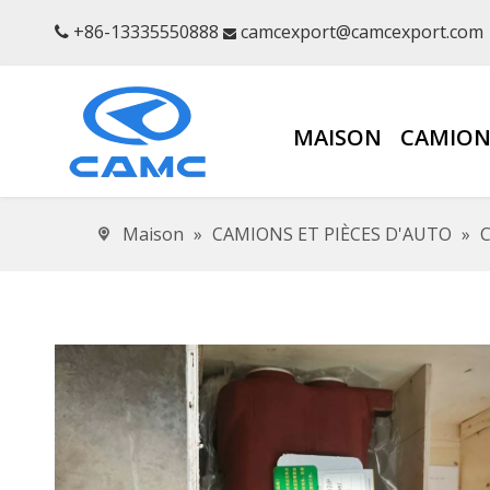
+86-13335550888
camcexport@camcexport.com


MAISON
CAMION
Maison
»
CAMIONS ET PIÈCES D'AUTO
»
C