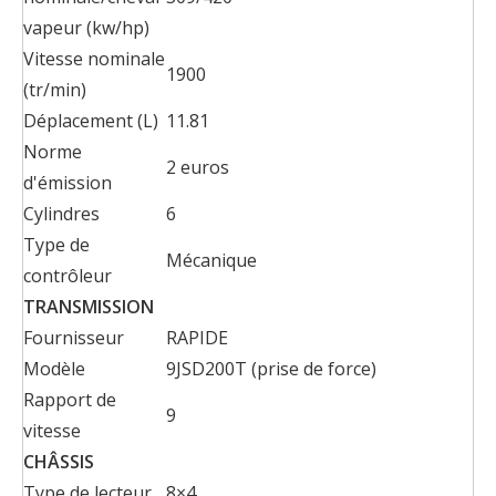
vapeur (kw/hp)
Vitesse nominale
1900
(tr/min)
Déplacement (L)
11.81
Norme
2 euros
d'émission
Cylindres
6
Type de
Mécanique
contrôleur
TRANSMISSION
Fournisseur
RAPIDE
Modèle
9JSD200T (prise de force)
Rapport de
9
vitesse
CHÂSSIS
Type de lecteur
8×4