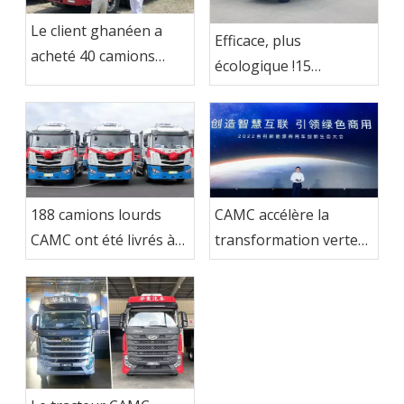
Le client ghanéen a
Efficace, plus
acheté 40 camions
écologique !15
CAMC
tracteurs CAMC LNG
ont été envoyés sur le
marché indonésien
188 camions lourds
CAMC accélère la
CAMC ont été livrés à
transformation verte
Ma Steel Group
et stimule la
modernisation de
l'industrie des
véhicules utilitaires à
énergie nouvelle