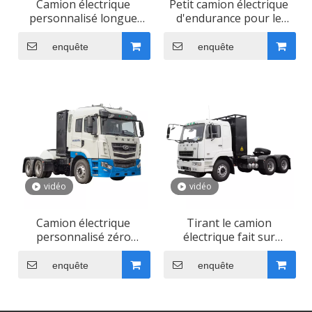
Camion électrique
Petit camion électrique
personnalisé longue
d'endurance pour le
portée pour port
port
enquête
enquête
vidéo
vidéo
Camion électrique
Tirant le camion
personnalisé zéro
électrique fait sur
émission pour le port
commande de puissance
pour le port
enquête
enquête