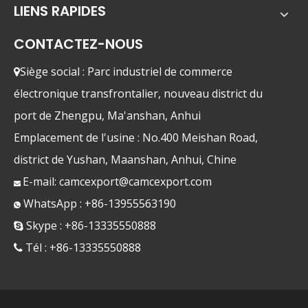
LIENS RAPIDES
CONTACTEZ-NOUS
Siège social : Parc industriel de commerce

électronique transfrontalier, nouveau district du
port de Zhengpu, Ma'anshan, Anhui
Emplacement de l'usine : No.400 Meishan Road,
district de Yushan, Maanshan, Anhui, Chine
E-mail:
camcexport@camcexport.com

WhatsApp : +86-13955563190

Skype : +86-13335550888

Tél : +86-13335550888
