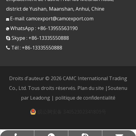
district de Yushan, Maanshan, Anhui, Chine
E-mail:
camcexport@camcexport.com

WhatsApp : +86-13955563190

Skype : +86-13335550888

Tél : +86-13335550888

Droits d'auteur ©
2026
CAMC International Trading
Co., Ltd. Tous droits réservés.
Plan du site
|Soutenu
par
Leadong
|
politique de confidentialité
皖公网安备 34052302341809号