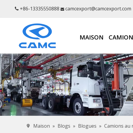
+86-13335550888
camcexport@camcexport.com


MAISON
CAMION
Maison
»
Blogs
»
Blogues
»
Camions au m