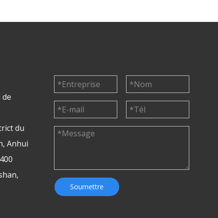
l de
rict du
n, Anhui
.400
shan,
Soumettre