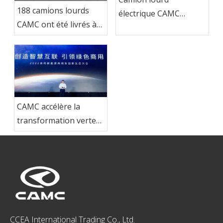
188 camions lourds
électrique CAMC
CAMC ont été livrés à
exporté au Brésil
Ma Steel Group
CAMC accélère la
transformation verte
et stimule la
modernisation de
l'industrie des
véhicules utilitaires à
énergie nouvelle
CCEA International Trading Co., Ltd.