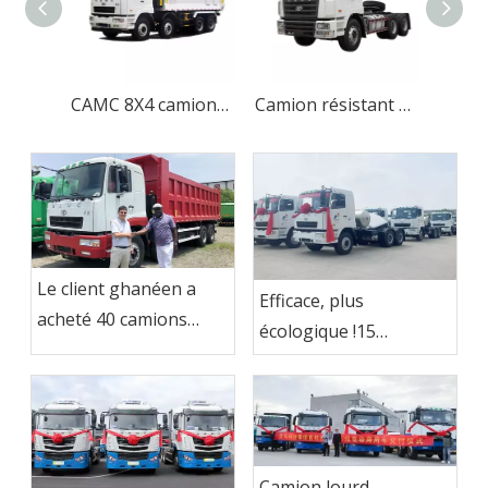
CAMC 8X4 camions à benne basculante/camion à benne basculante
Camion résistant du moteur diesel 6x4 pour le transport de marchandises
Le client ghanéen a
Efficace, plus
acheté 40 camions
écologique !15
CAMC
tracteurs CAMC LNG
ont été envoyés sur le
marché indonésien
Camion lourd