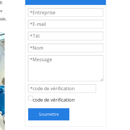
Il
ce
iale,
Soumettre