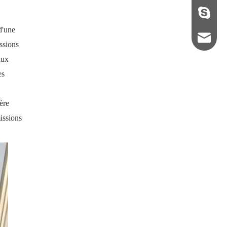
+86133
d'une
camcex
ssions
aux
es
ère
issions