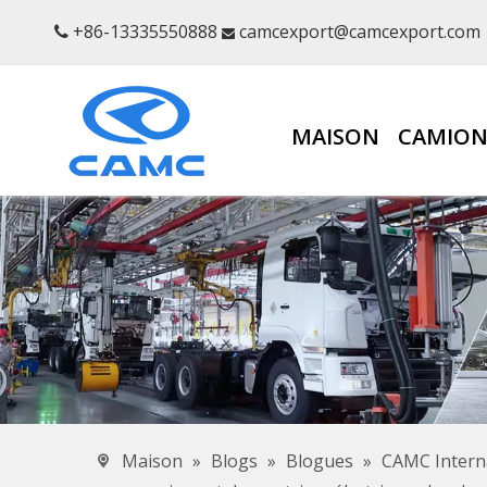
+86-13335550888
camcexport@camcexport.com


MAISON
CAMION
Maison
»
Blogs
»
Blogues
»
CAMC Interna