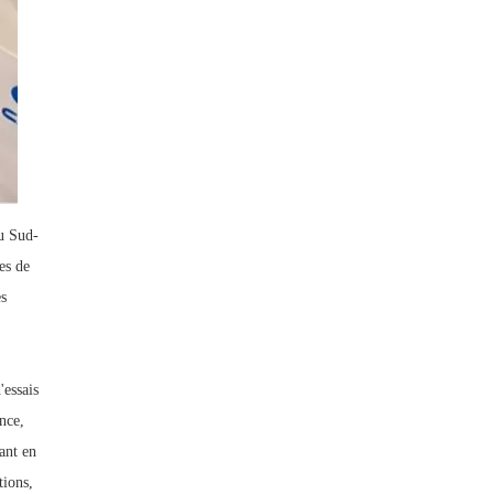
du Sud-
es de
es
'essais
nce,
ant en
tions,