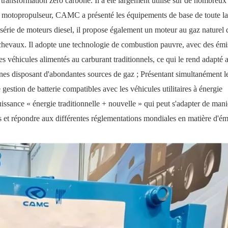
ne transformation zéro carbone. Il a été largement utilisé sur de nombreux
e motopropulseur, CAMC a présenté les équipements de base de toute la
rie de moteurs diesel, il propose également un moteur au gaz naturel 
 chevaux. Il adopte une technologie de combustion pauvre, avec des émi
des véhicules alimentés au carburant traditionnels, ce qui le rend adapté 
zones disposant d'abondantes sources de gaz ; Présentant simultanément l
gestion de batterie compatibles avec les véhicules utilitaires à énergie
ssance « énergie traditionnelle + nouvelle » qui peut s'adapter de mani
 et répondre aux différentes réglementations mondiales en matière d'ém