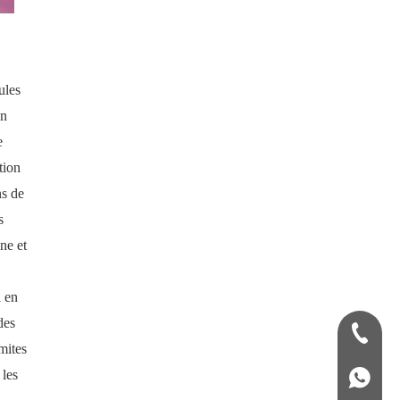
ules
on
e
tion
ns de
s
ne et
d en
des
+86-13
mites
 les
+86139