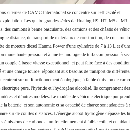
ions-citernes de CAMC International se concentre sur l'efficacité et
s d'exploitation. Les quatre grandes séries de Hualing H9, H7, M5 et M3
s, des camions à benne basculante, des camions et des châssis de véhic
ongue distance, de transport de matériaux de construction, de constructi
ète de moteurs diesel Hanma Power d'une cylindrée de 7 à 13 L et d'un
mmune haute pression et à une technologie de turbocompression à sec
n couple à basse vitesse exceptionnel, et peut faire face à des conditio
evé et une charge lourde, répondant aux besoins de transport de différente
ncentrent sur un fonctionnement écologique, à faible émission de carbo
ie électrique pure, l'hybride et l'hydrogène alcoolisé. Ils comprennent des
onnières et d’autres modèles. Le modèle de véhicule électrique pur pren
la batterie, et son autonomie et sa capacité de charge sont adaptées à 
rtuaire sur de courtes distances. L'énergie alcool-hydrogène dépasse les li
les émissions de carbone et un fonctionnement à faible coût, et en aidant