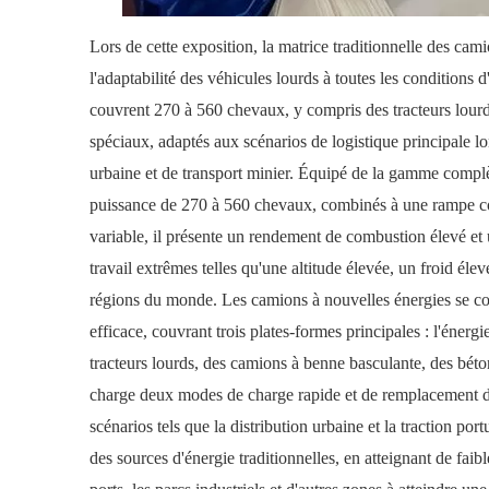
Lors de cette exposition, la matrice traditionnelle des cam
l'adaptabilité des véhicules lourds à toutes les condition
couvrent 270 à 560 chevaux, y compris des tracteurs lourd
spéciaux, adaptés aux scénarios de logistique principale l
urbaine et de transport minier. Équipé de la gamme compl
puissance de 270 à 560 chevaux, combinés à une rampe co
variable, il présente un rendement de combustion élevé et u
travail extrêmes telles qu'une altitude élevée, un froid él
régions du monde. Les camions à nouvelles énergies se co
efficace, couvrant trois plates-formes principales : l'énerg
tracteurs lourds, des camions à benne basculante, des bét
charge deux modes de charge rapide et de remplacement de 
scénarios tels que la distribution urbaine et la traction po
des sources d'énergie traditionnelles, en atteignant de faib