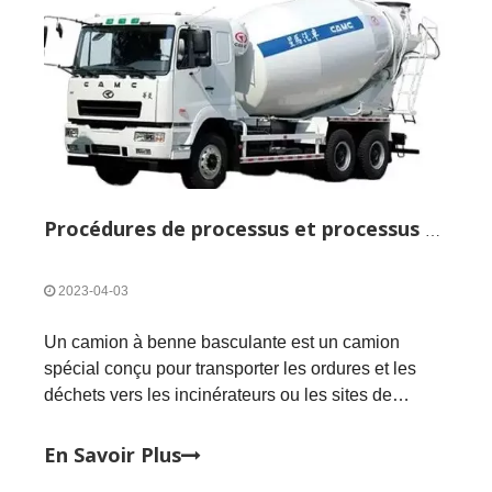
marché.Comment choisir un camion à benne
basculante 8x4 avec des performances à coût élevé
et une excellente qualité, nous devons avoir une
compréhension complète du camion à benne
basculante.Aujourd'hui, CAMC International
Trading Co., Ltd. expliquera brièvement comment
choisir un camion à benne basculante.
Procédures de processus et processus de traitement antirouille des camions à benne basculante
2023-04-03
Un camion à benne basculante est un camion
spécial conçu pour transporter les ordures et les
déchets vers les incinérateurs ou les sites de
recyclage.Un camion à benne basculante collecte
généralement les déchets le long de la rue ou d'une
En Savoir Plus
station de vidange et les transporte vers des