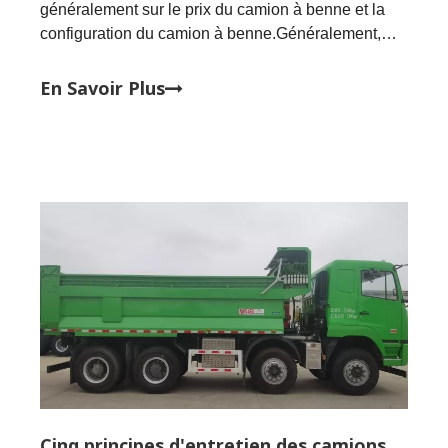
généralement sur le prix du camion à benne et la
configuration du camion à benne.Généralement,
beaucoup de gens diront que celui que j'ai acheté
n'est pas bon marché, et que la configuration n'est
En Savoir Plus
pas mauvaise.Sera-t-il utilisé longtemps ?La durée
de vie d'un camion à benne basculante dépend du
fonctionnement du conducteur et de l'entretien
quotidien.Une conduite régulière ne réduira pas la
durée de vie du camion à benne basculante.En tant
que mainteneur des installations publiques, le
conducteur doit maintenir la santé du véhicule.'La
voiture est entretenue mais pas réparée', la durée
de vie du camion benne est directement
proportionnelle à l'entretien.Ensuite, examinons les
problèmes et les solutions d'un camion à benne
basculante.
Cinq principes d'entretien des camions à benne basculante