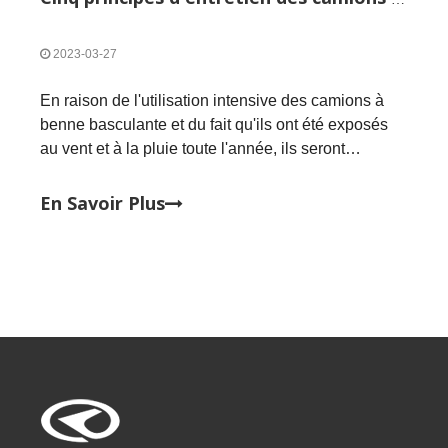
2023-03-27
En raison de l'utilisation intensive des camions à
benne basculante et du fait qu'ils ont été exposés
au vent et à la pluie toute l'année, ils seront
inévitablement usés et endommagés.Cela nous
oblige à l'entretenir quotidiennement pour que le
En Savoir Plus
camion à benne dure plus longtemps.L'entretien
des camions à benne basculante est généralement
divisé en entretien externe et en entretien
interne.L'entretien externe est la surface de
peinture, l'essuie-glace et les pneus, et l'entretien
interne est le soi-disant nettoyage de la cabine.La
chose la plus importante est de nettoyer le tamis du
filtre de la pompe à huile et le tamis du filtre du
distributeur de carburant.Sinon, votre temps de
travail de ravitaillement sera retardé.Ce n'est