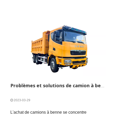
décharges ou des incinérateurs.Les camions à
benne basculante sont exposés au soleil et à la
pluie toute l'année, et les camions à benne
basculante sont facilement corrodés par divers
polluants pendant le fonctionnement.De plus, la
majorité des travailleurs de l'assainissement sont
trop fatigués pour les entretenir, ce qui rend la
corrosion de surface des camions à benne
basculante plus rapide que celle des voitures
particulières ordinaires.Beaucoup plus rapide.Par
conséquent, des exigences plus élevées sont mises
en avant pour le processus antirouille des camions
à benne basculante.Alors, quelles sont les
procédures de processus pour le traitement
Problèmes et solutions de camion à benne basculante
antirouille des camions à benne basculante ?
2023-03-29
L'achat de camions à benne se concentre