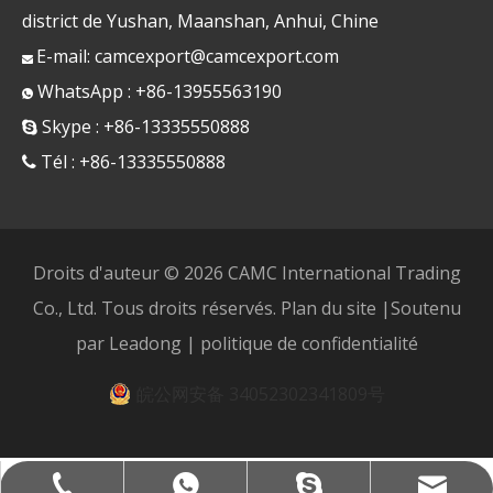
district de Yushan, Maanshan, Anhui, Chine
E-mail:
camcexport@camcexport.com

WhatsApp : +86-13955563190

Skype : +86-13335550888

Tél : +86-13335550888

Droits d'auteur ©
2026
CAMC International Trading
Co., Ltd. Tous droits réservés.
Plan du site
|Soutenu
par
Leadong
|
politique de confidentialité
皖公网安备 34052302341809号
camcexport@camcexport.com
+86-13335550888
+8613955563190
+8613335550888