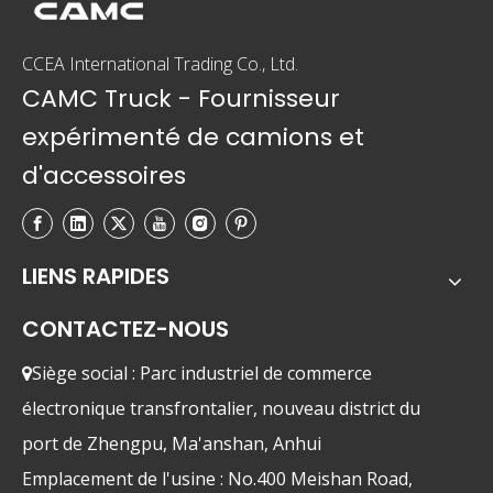
qu'avec un bon et diligent entretien qu'il peut y avoir
de bonnes conditions de conduite.CAMC
CCEA International Trading Co., Ltd.
International Trading Co., Ltd. vous présentera en
CAMC Truck - Fournisseur
détail les 5 méthodes d'entretien de routine des
camions à benne basculante.
expérimenté de camions et
d'accessoires
LIENS RAPIDES
CONTACTEZ-NOUS
Siège social : Parc industriel de commerce

électronique transfrontalier, nouveau district du
port de Zhengpu, Ma'anshan, Anhui
Emplacement de l'usine : No.400 Meishan Road,