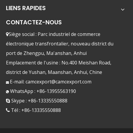
LIENS RAPIDES
CONTACTEZ-NOUS
Siège social : Parc industriel de commerce

électronique transfrontalier, nouveau district du
port de Zhengpu, Ma'anshan, Anhui
Emplacement de l'usine : No.400 Meishan Road,
district de Yushan, Maanshan, Anhui, Chine
E-mail:
camcexport@camcexport.com

WhatsApp : +86-13955563190

Skype : +86-13335550888

Tél : +86-13335550888
